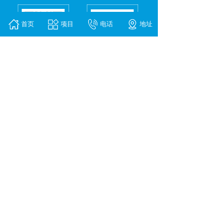
首页
项目
电话
地址
关注我们
联系我们
佛山市博思管理咨询有限公司
地址：佛山市顺德区伦教街道南苑东路3号保利
名苑67号
手机：13728093876（微信/电话）
邮箱：bos168@163.com
Copyright © 2021 佛山博思管理咨询有限公司 版
权所有 All rights reserved
备案号：粤ICP备16089724号
技术支持：佛山高创网络