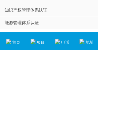
知识产权管理体系认证
能源管理体系认证
首页
项目
电话
地址
关注我们
联系我们
佛山市博思管理咨询有限公司
地址：佛山市顺德区伦教街道南苑东路3号保利
名苑67号
手机：13728093876（微信/电话）
邮箱：bos168@163.com
Copyright © 2021 佛山博思管理咨询有限公司 版